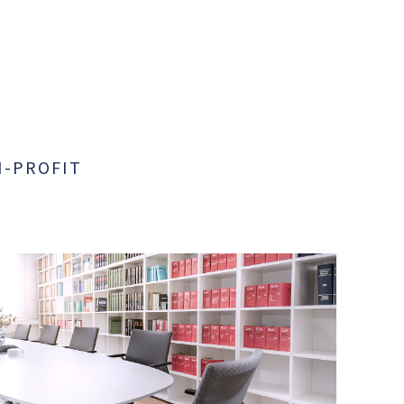
lft.
 von gGmbH, Groß- und
zigkeitsrechtliche und
Wirtschaftsunternehmen in sozial-
N-PROFIT
es aus Non-Profit und For-Profit
ritativer Beteiligungsunternehmen
dweiter Betrieb von Kitas,
erverein mit
fit und For-Profit