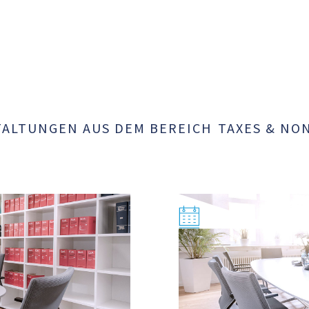
zwerk. 50 Mitarbeiter, Mitglied von Aktion Deutschland Hi
 Geschäftsmodellen nach UN-Prinzipien in Rechtsform
 Projekten der Entwicklungszusammenarbeit. Gemeinnüt
dingungen für Non-Profit Handelstätigkeit.
 Partnerships, Strukturen zur Investition europäischer 
ALTUNGEN AUS DEM BEREICH
TAXES & NO
e Projekte der Entwicklungszusammenarbeit, Joint Ventur
gen Sozialträger-Vereins unter Eingliederung sozial-ka
sichtsratsmodell und Fachbereichssteuerung. Deutschlan
renheimen, Hospizen, 700 Mitarbeiter.
ycho-sozialer Einrichtungen von Landesverband und Träg
H zur Zusammenführung sowie Aufsplittung in Non-Pro