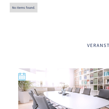
Fachbereiche in das weltweite Net
No items found.
Entwicklung von Social Business
Einzelhandel mit Produkten aus
umsatzsteuerrechtliche Rahmenbe
Entwicklung von Social Corporate
VERANST
karitative Projekte und weltweit
Geschäftstätigkeit.
Strukturreform eines gemeinnützi
in Holding-Struktur. Vereins-Auf
Schulen, Suchtberatungen, Senio
Transformation eines Trägers ps
Beteiligungsunternehmen in gGmb