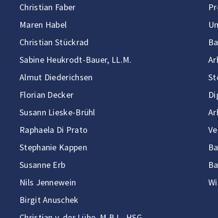
Christian Faber
Pr
Maren Habel
Un
Christian Stückrad
Ba
Sabine Heukrodt-Bauer, LL.M.
Ar
Almut Diederichsen
St
Florian Decker
Di
Susann Lieske-Brühl
Ar
Raphaela Di Prato
Ve
Stephanie Kappen
Ba
Susanne Erb
Ba
Nils Jennewein
Wi
Birgit Anuschek
Christian v. der Lühe, M.B.L.-HSG