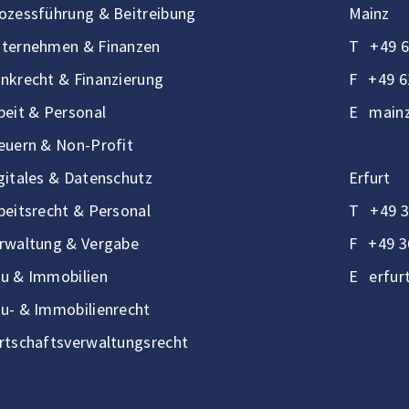
ozessführung & Beitreibung
Mainz
ternehmen & Finanzen
T
+49 6
nkrecht & Finanzierung
F
+49 6
beit & Personal
E
mainz
euern & Non-Profit
gitales & Datenschutz
Erfurt
beitsrecht & Personal
T
+49 3
rwaltung & Vergabe
F
+49 3
u & Immobilien
E
erfur
u- & Immobilienrecht
rtschaftsverwaltungsrecht