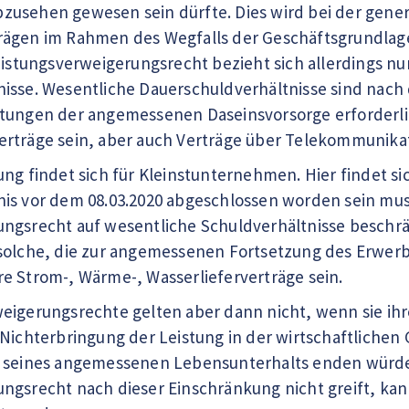
usehen gewesen sein dürfte. Dies wird bei der gener
rägen im Rahmen des Wegfalls der Geschäftsgrundlage
Leistungsverweigerungsrecht bezieht sich allerdings nu
isse. Wesentliche Dauerschuldverhältnisse sind nach 
tungen der angemessenen Daseinsvorsorge erforderlich
rträge sein, aber auch Verträge über Telekommunikat
ung findet sich für Kleinstunternehmen. Hier findet si
is vor dem 08.03.2020 abgeschlossen worden sein muss.
ngsrecht auf wesentliche Schuldverhältnisse beschrä
solche, die zur angemessenen Fortsetzung des Erwerbs
e Strom-, Wärme-, Wasserlieferverträge sein.
eigerungsrechte gelten aber dann nicht, wenn sie ihr
 Nichterbringung der Leistung in der wirtschaftlichen
g seines angemessenen Lebensunterhalts enden würde
ngsrecht nach dieser Einschränkung nicht greift, ka