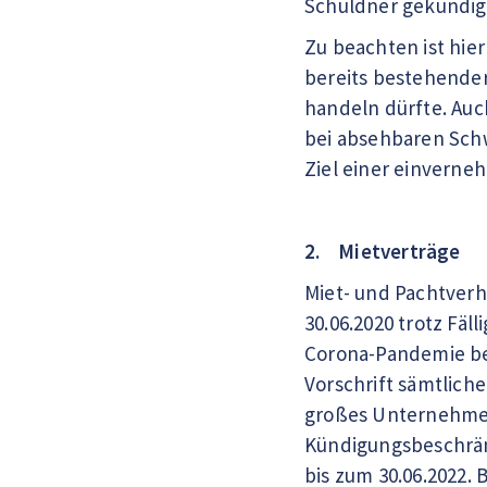
Schuldner gekündig
Zu beachten ist hie
bereits bestehender
handeln dürfte. Auch
bei absehbaren Sch
Ziel einer einvern
2. Mietverträge
Miet- und Pachtverh
30.06.2020 trotz Fä
Corona-Pandemie beru
Vorschrift sämtlich
großes Unternehmen
Kündigungsbeschrän
bis zum 30.06.2022.