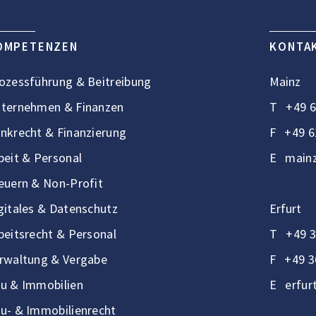
OMPETENZEN
KONTA
ozessführung & Beitreibung
Mainz
ternehmen & Finanzen
T
+49 6
nkrecht & Finanzierung
F
+49 6
beit & Personal
E
mainz
euern & Non-Profit
gitales & Datenschutz
Erfurt
beitsrecht & Personal
T
+49 3
rwaltung & Vergabe
F
+49 3
u & Immobilien
E
erfur
u- & Immobilienrecht