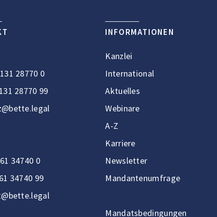
KT
INFORMATIONEN
Kanzlei
131 28770 0
International
131 28770 99
Aktuelles
@bette.legal
Webinare
A-Z
Karriere
61 34740 0
Newsletter
61 34740 99
Mandantenumfrage
t@bette.legal
Mandatsbedingungen