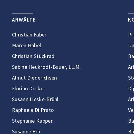
ANWÄLTE
K
Christian Faber
Pr
Maren Habel
Un
Christian Stückrad
Ba
Sabine Heukrodt-Bauer, LL.M.
Ar
Almut Diederichsen
St
Florian Decker
Di
Susann Lieske-Brühl
Ar
Raphaela Di Prato
Ve
Stephanie Kappen
Ba
Susanne Erb
Ba