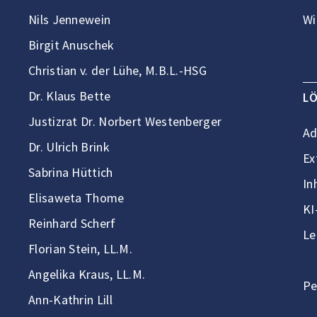
Nils Jennewein
Wi
Birgit Anuschek
Christian v. der Lühe, M.B.L.-HSG
Dr. Klaus Bette
L
Justizrat Dr. Norbert Westenberger
Ad
Dr. Ulrich Brink
Ex
Sabrina Hüttich
In
Elisaweta Thome
KI
Reinhard Scherf
Le
Florian Stein, LL.M.
Angelika Kraus, LL.M.
Pe
Ann-Kathrin Lill