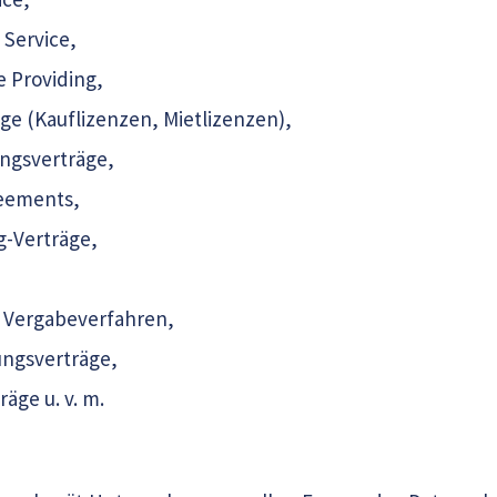
 Service,
e Providing,
ge (Kauflizenzen, Mietlizenzen),
ngsverträge,
reements,
g-Verträge,
n Vergabeverfahren,
ungsverträge,
räge u. v. m.