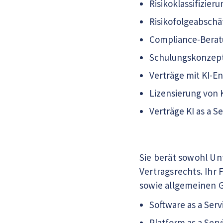
Risikoklassifizie
Risikofolgeabsch
Compliance-Berat
Schulungskonzept
Verträge mit KI-E
Lizensierung von 
Verträge KI as a Se
Sie berät sowohl Un
Vertragsrechts. Ihr 
sowie allgemeinen G
Software as a Serv
Platform as a Serv