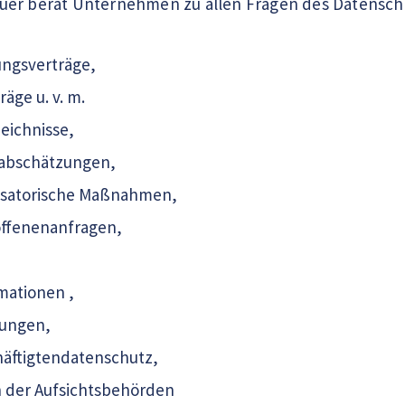
uer berät Unternehmen zu allen Fragen des Datensch
ungsverträge,
räge u. v. m.
eichnisse,
abschätzungen,
isatorische Maßnahmen,
ffenenanfragen,
mationen ,
lungen,
häftigtendatenschutz,
 der Aufsichtsbehörden