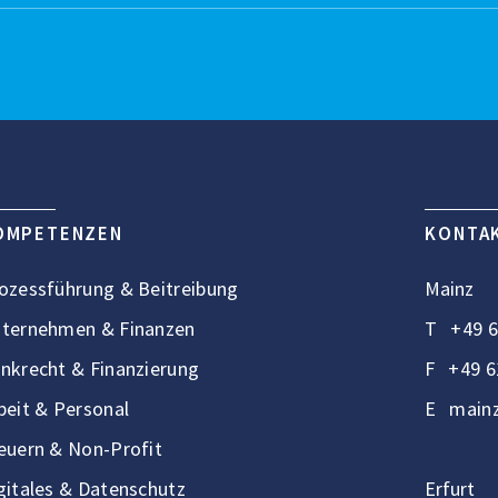
OMPETENZEN
KONTA
ozessführung & Beitreibung
Mainz
ternehmen & Finanzen
T
+49 6
nkrecht & Finanzierung
F
+49 6
beit & Personal
E
mainz
euern & Non-Profit
gitales & Datenschutz
Erfurt