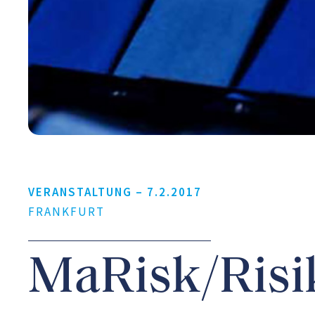
VERANSTALTUNG –
7.2.2017
FRANKFURT
MaRisk/Ris