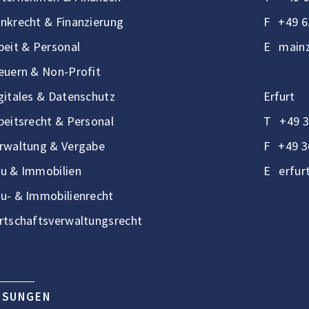
nkrecht & Finanzierung
F
+49 6
beit & Personal
E
mainz
euern & Non-Profit
gitales & Datenschutz
Erfurt
beitsrecht & Personal
T
+49 3
rwaltung & Vergabe
F
+49 3
u & Immobilien
E
erfur
u- & Immobilienrecht
rtschaftsverwaltungsrecht
ÖSUNGEN