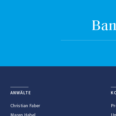
Ban
ANWÄLTE
K
Christian Faber
Pr
Maren Habel
Un