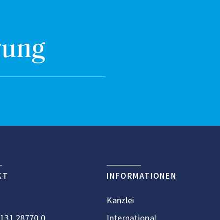
rung
KT
INFORMATIONEN
Kanzlei
131 28770 0
International