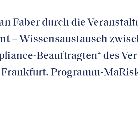
ian Faber durch die Veranstal
t – Wissensaustausch zwisch
liance-Beauftragten“ des Ver
in Frankfurt. Programm-MaRis