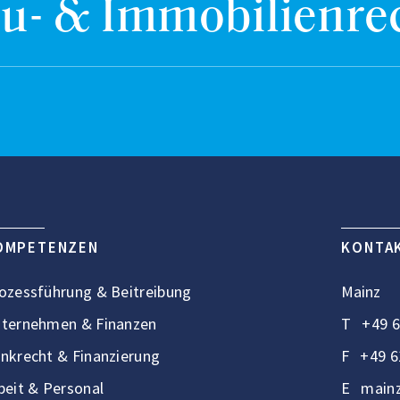
u- & Immobilienre
OMPETENZEN
KONTA
ozessführung & Beitreibung
Mainz
ternehmen & Finanzen
T
+49 6
nkrecht & Finanzierung
F
+49 6
beit & Personal
E
mainz