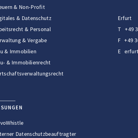
euern & Non-Profit
gitales & Datenschutz
Erfurt
beitsrecht & Personal
T
+49 3
rwaltung & Vergabe
F
+49 3
u & Immobilien
E
erfur
u- & Immobilienrecht
rtschaftsverwaltungsrecht
ÖSUNGEN
voWhistle
terner Datenschutzbeauftragter