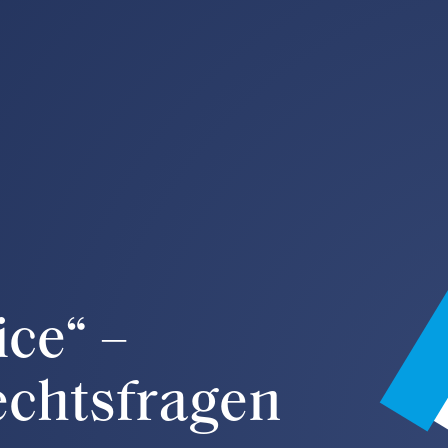
uftragter:
Partner für