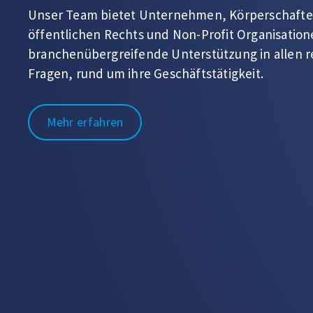
Datenschutz un
Compliance
Die RMPrivacy GmbH, ein Partnerunternehmen v
Westenberger Brink, stellt Ihnen einen externen
Datenschutzbeauftragten zur Verfügung.
Mehr erfahren