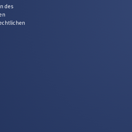
d
on Bette