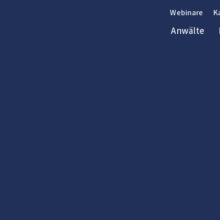
Webinare
Webinare
Webinare
K
K
K
Anwälte
Anwälte
Anwälte