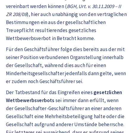
vereinbart werden können (
BGH, Urt. v. 30.11.2009 – II
ZR 208/08
), hier auch unabhängig von den vertraglichen
Bestimmungen ein aus der gesellschaftlichen
Treuepflicht resultierendes gesetzliches
Wettbewerbsverbot in Betracht komme.
Für den Geschäftsführer folge dies bereits aus der mit
seiner Position verbundenen Organstellung innerhalb
der Gesellschaft, während dies auch für einen
Minderheitsgesellschafter jedenfalls dann gelte, wenn
er zudem noch Geschäftsführer sei.
Der Tatbestand für das Eingreifen eines
gesetzlichen
Wettbewerbsverbots
sei immer dann erfüllt, wenn
der Gesellschafter-Geschäftsführer an einer anderen
Gesellschaft eine Mehrheitsbeteiligung halte oder die
Gesellschaft aufgrund anderer Umstände beherrsche.
Für letzteres sei ausreichend, dass er aufgrund seines