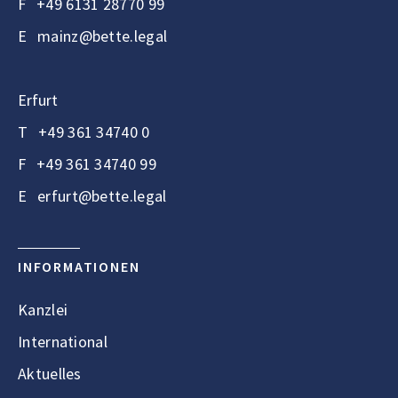
F
+49 6131 28770 99
E
mainz@bette.legal
Erfurt
T
+49 361 34740 0
F
+49 361 34740 99
E
erfurt@bette.legal
INFORMATIONEN
Kanzlei
International
Aktuelles