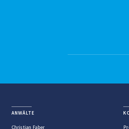
ANWÄLTE
K
Christian Faber
Pr