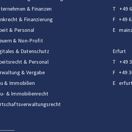
ternehmen & Finanzen
T
+49 6
nkrecht & Finanzierung
F
+49 6
beit & Personal
E
mainz
euern & Non-Profit
gitales & Datenschutz
Erfurt
beitsrecht & Personal
T
+49 3
rwaltung & Vergabe
F
+49 3
u & Immobilien
E
erfur
u- & Immobilienrecht
rtschaftsverwaltungsrecht