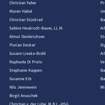
Christian Faber
Pr
Maren Habel
Un
Christian Stückrad
Ba
Sabine Heukrodt-Bauer, LL.M.
Ar
Almut Diederichsen
St
Florian Decker
Di
Susann Lieske-Brühl
Ar
Raphaela Di Prato
Ve
Stephanie Kappen
Ba
Susanne Erb
Ba
Nils Jennewein
Wi
Birgit Anuschek
Christian v. der Lühe, M.B.L.-HSG