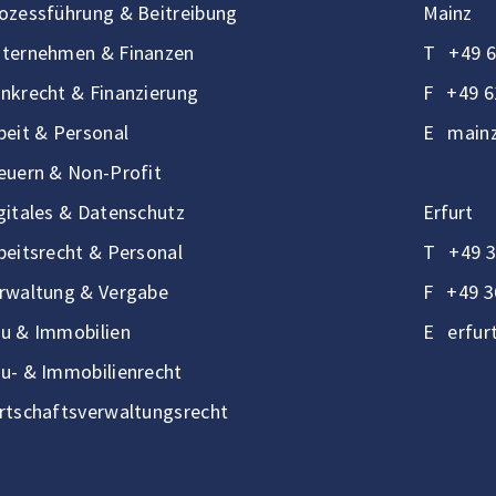
ozessführung & Beitreibung
Mainz
ternehmen & Finanzen
T
+49 6
nkrecht & Finanzierung
F
+49 6
beit & Personal
E
mainz
euern & Non-Profit
gitales & Datenschutz
Erfurt
beitsrecht & Personal
T
+49 3
rwaltung & Vergabe
F
+49 3
u & Immobilien
E
erfur
u- & Immobilienrecht
rtschaftsverwaltungsrecht