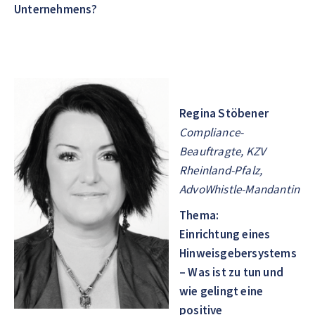
Unternehmens?
Regina Stöbener
Compliance-
Beauftragte, KZV
Rheinland-Pfalz,
AdvoWhistle-Mandantin
Thema:
Einrichtung eines
Hinweisgebersystems
– Was ist zu tun und
wie gelingt eine
positive