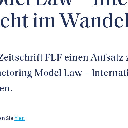
del Law – Inte
cht im Wandel 
e Zeitschrift FLF einen Aufsa
toring Model Law – Internati
en.
en Sie
hier.