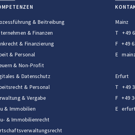
OMPETENZEN
KONTA
ozessführung & Beitreibung
Mainz
ternehmen & Finanzen
T
+49 6
nkrecht & Finanzierung
F
+49 6
beit & Personal
E
mainz
euern & Non-Profit
gitales & Datenschutz
Erfurt
beitsrecht & Personal
T
+49 3
rwaltung & Vergabe
F
+49 3
u & Immobilien
E
erfur
u- & Immobilienrecht
rtschaftsverwaltungsrecht