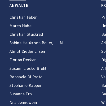
ANWÄLTE
K
Christian Faber
Pr
Maren Habel
Un
Christian Stückrad
Ba
Sabine Heukrodt-Bauer, LL.M.
Ar
Almut Diederichsen
St
Florian Decker
Di
Susann Lieske-Brühl
Ar
Raphaela Di Prato
Ve
Stephanie Kappen
Ba
Susanne Erb
Ba
Nils Jennewein
Wi