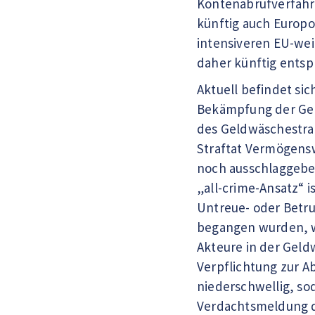
Kontenabrufverfahre
künftig auch Europo
intensiveren EU-we
daher künftig ents
Aktuell befindet si
Bekämpfung der Gel
des Geldwäschestraf
Straftat Vermögensw
noch ausschlaggeben
„all-crime-Ansatz“ 
Untreue- oder Betru
begangen wurden, w
Akteure in der Geldw
Verpflichtung zur A
niederschwellig, so
Verdachtsmeldung de