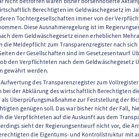
r nicht betroffen waren bisher börsennotierte Aktien
irtschaftlich Berechtigten im Geldwäschegesetz im Ja
deren Tochtergesellschaften immer von der Verpflicht
nommen. Diese Ausnahmeregelung ist im Regierungsen
n nach dem Geldwäschegesetz einen erheblichen Mehra
 die Meldepflicht zum Transparenzregister nach sich z
Seiten der Gesellschaften sind im Gesetzesentwurf Üb
e, ob den Verpflichteten nach dem Geldwäschegesetz Ü
n gewährt werden.
r Aufwertung des Transparenzregister zum Vollregiste
 bei der Abklärung des wirtschaftlich Berechtigten d
r als Überprüfungsmaßnahme zur Feststellung der Ric
htigten genügen soll. Das war bisher nicht der Fall, hi
ich die Verpflichteten auf die Auskunft aus dem Transp
llerdings sieht der Regierungsentwurf nicht vor, die 
Berechtigten die Eigentums- und Kontrollstruktur mit 