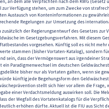
n, an dem alle Verpflichten nach dem KWG (Gesetz ü
l zur Verfügung stehen, um zum Zwecke von strafrech
iten Austausch von Konteninformationen zu gewährle
prechende Regelungen zur Umsetzung des internatio
ch zusätzlich der Regierungsentwurf des Gesetzes zur 
dwäsche im Gesetzgebungsverfahren. Mit diesem Ges
tatbestandes vorgesehen. Künftig soll es nicht mehr
erte stammen (bisher Vortaten-Katalog), sondern für 
d sein, dass der Vermögenswert aus irgendeiner Stra
ist ein Paradigmenwechsel im deutschen Geldwäschestr
gsdelikte bisher nur als Vortaten galten, wenn sie 
ürde künftig jede Begehungsform den Geldwäschestra
äscheprävention stellt sich hier vor allem die Frage, 
bgabe einer Verdachtsmeldung auswirken soll. Die Meld
dass der Wegfall des Vortatenkatalogs für die Verpfli
utlich erhöhen dürfte. Aktuell ist die FIU aus Sicht