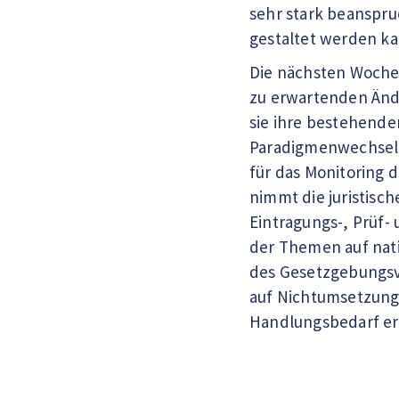
sehr stark beanspruc
gestaltet werden k
Die nächsten Wochen
zu erwartenden Änd
sie ihre bestehend
Paradigmenwechsel b
für das Monitoring 
nimmt die juristisc
Eintragungs-, Prüf
der Themen auf nati
des Gesetzgebungsv
auf Nichtumsetzungsf
Handlungsbedarf e