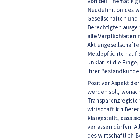
Von der Thematik ga
Neudefinition des w
Gesellschaften und 
Berechtigten ausge
alle Verpflichtete
Aktiengesellschaften
Meldepflichten auf 
unklar ist die Frag
ihrer Bestandkunde
Positiver Aspekt de
werden soll, wonach
Transparenzregiste
wirtschaftlich Berec
klargestellt, dass s
verlassen dürfen. A
des wirtschaftlich 