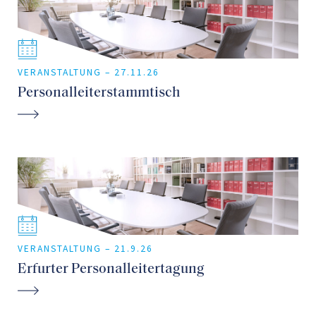
Umwandlung in nationale Einzelmarken und
anschließende Übertragung eines
Unionsmarkenportfolios einer Projektgesellschaft mit
VERANSTALTUNG –
27.11.26
dem Tätigkeitsschwerpunkt Windkraft und
Personalleiterstammtisch
Photovoltaik
Erstellung eines Domainpachtvertrages sowie eines
Markenlizenzvertrages für einen international tätigen
Betreiber von online-shops
Patent- und lizenzrechtliche Beratung eines weltweit
tätigen Biotech-Unternehmens im Bereich der
Immunologie
VERANSTALTUNG –
21.9.26
Erfurter Personalleitertagung