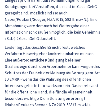
Einiges spricht dafür, dass Abmahnungen und gar
Kündigungen bei Verstößen, die nicht im GeschGehG
geregelt sind, möglich sind (so auch
Naber/Peukert/Seeger, NZA 2019, 583 ff. m.w.N.). Eine
Abmahnung wäre demnach bei Weitergabe einer
Information nach draußen möglich, die kein Geheimnis
i.S.d. § 2 GeschGehG darstellt.
Leider legt das GeschGehG nicht fest, welches
Verfahren Hinweisgeber konkret einhalten müssen.
Eine außerordentliche Kündigung bei einer
Strafanzeige durch den Arbeitnehmer kann wegen des
Schutzes der Freiheit der Meinungsäußerung gem. Art.
10 EMRK - wenn das die Wahrung des öffentlichen
Interesses gebietet – unwirksam sein. Das ist relevant
für die öffentliche Hand, die für die Allgemeinheit
besonders wichtige Dienstleistungen erbringt
(Naber/Peukert/Seeger, NZA 2019, 583 ff. m.w.N.).