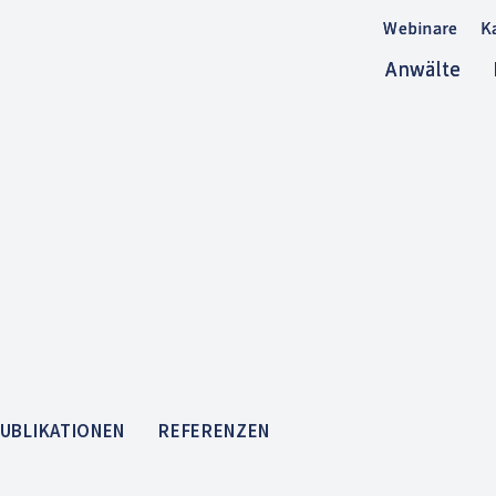
Webinare
Webinare
Webinare
Webinare
K
K
K
K
Anwälte
Anwälte
Anwälte
Anwälte
UBLIKATIONEN
REFERENZEN