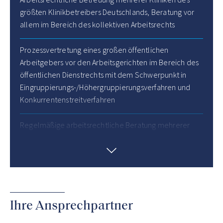
größten Klinikbetreibers Deutschlands, Beratung vor
allem im Bereich des kollektiven Arbeitsrechts
Prozessvertretung eines großen öffentlichen
Arbeitgebers vor den Arbeitsgerichten im Bereich des
öffentlichen Dienstrechts mit dem Schwerpunkt in
Eingruppierungs-/Höhergruppierungsverfahren und
Konkurrentenstreitverfahren
Regelmäßige arbeitsrechtliche Beratung mehrerer
deutscher Unternehmen eines internationalen
Konzerns im gesamten Arbeitsrecht, einschließlich des
Führens von Haustarifvertragsverhandlungen und
Vertretung in Beschlussverfahren gegen den
Betriebsrat, sowie der Beteiligung in Einigungsstellen
Ihre Ansprechpartner
Regelmäßige arbeitsrechtliche Beratung und