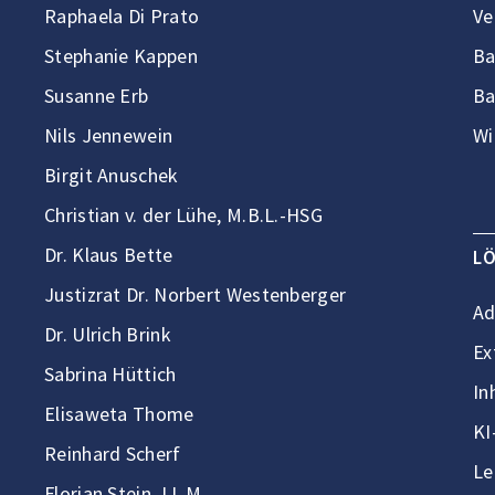
Raphaela Di Prato
Ve
Stephanie Kappen
Ba
Susanne Erb
Ba
Nils Jennewein
Wi
Birgit Anuschek
Christian v. der Lühe, M.B.L.-HSG
Dr. Klaus Bette
L
Justizrat Dr. Norbert Westenberger
Ad
Dr. Ulrich Brink
Ex
Sabrina Hüttich
In
Elisaweta Thome
KI
Reinhard Scherf
Le
Florian Stein, LL.M.