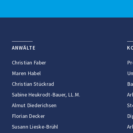
ANWÄLTE
K
Christian Faber
Pr
Maren Habel
Un
Christian Stückrad
Ba
Sabine Heukrodt-Bauer, LL.M.
Ar
Almut Diederichsen
St
Florian Decker
Di
Susann Lieske-Brühl
Ar