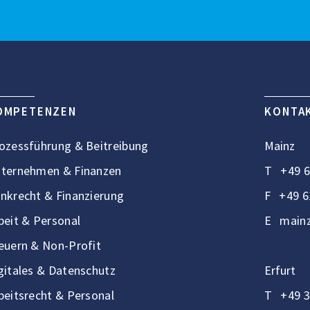
OMPETENZEN
KONTA
ozessführung & Beitreibung
Mainz
ternehmen & Finanzen
T
+49 6
nkrecht & Finanzierung
F
+49 6
beit & Personal
E
mainz
euern & Non-Profit
gitales & Datenschutz
Erfurt
beitsrecht & Personal
T
+49 3