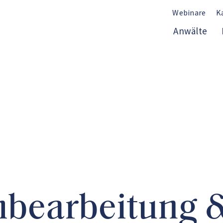
Webinare
K
Anwälte
hbearbeitung 