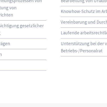
ennungsprozessen von
Bearbeitung von Urlaub
tung von
Knowhow-Schutz im Arb
richten
Vereinbarung und Durc
ichtigung gesetzlicher
g
Laufende arbeitsrechtl
rägen
Unterstützung bei der
Betriebs-/Personalrat
n