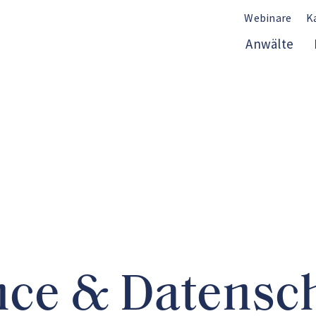
Webinare
K
Anwälte
ce & Datensc