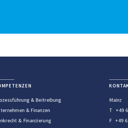
Kostenfreies Erstgespräch vereinbaren
OMPETENZEN
KONTA
ozessführung & Beitreibung
Mainz
ternehmen & Finanzen
T
+49 6
nkrecht & Finanzierung
F
+49 6