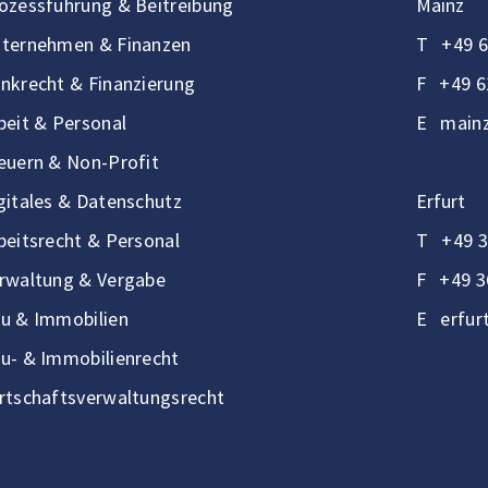
ozessführung & Beitreibung
Mainz
ternehmen & Finanzen
T
+49 6
nkrecht & Finanzierung
F
+49 6
beit & Personal
E
mainz
euern & Non-Profit
gitales & Datenschutz
Erfurt
beitsrecht & Personal
T
+49 3
rwaltung & Vergabe
F
+49 3
u & Immobilien
E
erfur
u- & Immobilienrecht
rtschaftsverwaltungsrecht