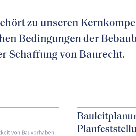
gehört zu unseren Kernkompet
chen Bedingungen der Bebauba
der Schaffung von Baurecht.
Bauleitplanu
Planfeststell
gkeit von Bauvorhaben