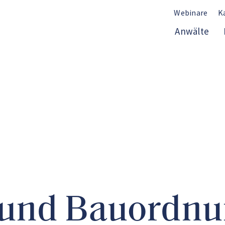
Webinare
K
Anwälte
 und Bauordn