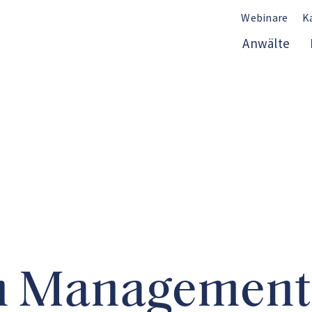
Webinare
K
Anwälte
n Management