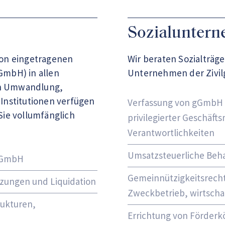
Sozialunter
von eingetragenen
Wir beraten Sozialträge
GmbH) in allen
Unternehmen der Zivilg
en Umwandlung,
Institutionen verfügen
Verfassung von gGmbH a
Sie vollumfänglich
privilegierter Geschäft
Verantwortlichkeiten
Umsatzsteuerliche Beh
 gGmbH
Gemeinnützigkeitsrecht
zungen und Liquidation
Zweckbetrieb, wirtscha
rukturen,
Errichtung von Förderk