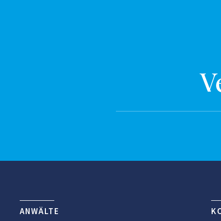
V
ANWÄLTE
K