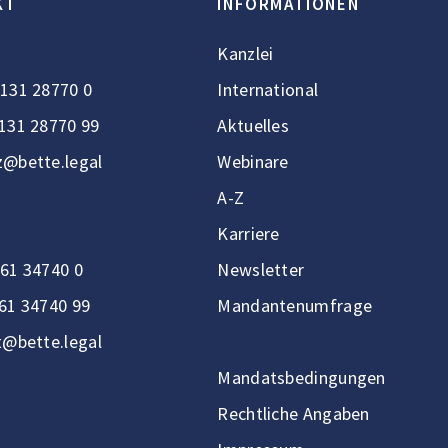
KT
INFORMATIONEN
Kanzlei
131 28770 0
International
131 28770 99
Aktuelles
@bette.legal
Webinare
A-Z
Karriere
61 34740 0
Newsletter
61 34740 99
Mandantenumfrage
t@bette.legal
Mandatsbedingungen
Rechtliche Angaben