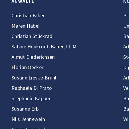
ANWÄLTE
K
Christian Faber
Pr
Maren Habel
Un
Christian Stückrad
Ba
Sabine Heukrodt-Bauer, LL.M.
Ar
Almut Diederichsen
St
Florian Decker
Di
Susann Lieske-Brühl
Ar
Raphaela Di Prato
Ve
Stephanie Kappen
Ba
Susanne Erb
Ba
Nils Jennewein
Wi