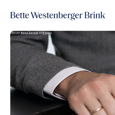
Foto von
Alena Darmel
auf
Pexels