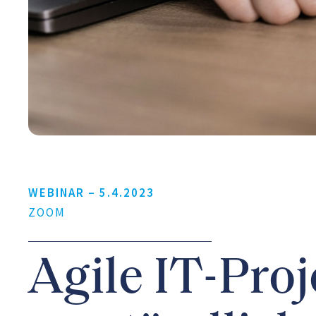
WEBINAR –
5.4.2023
ZOOM
Agile IT-Proj