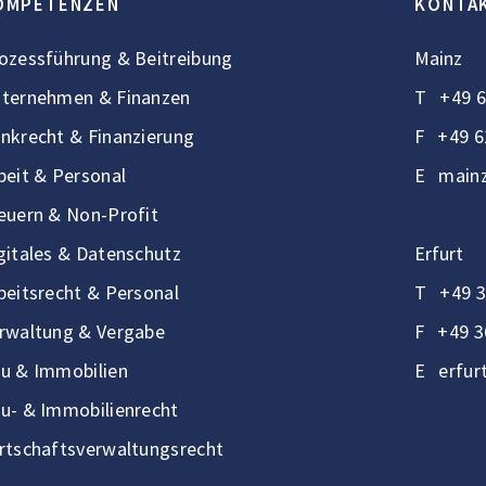
OMPETENZEN
KONTA
ozessführung & Beitreibung
Mainz
ternehmen & Finanzen
T
+49 6
nkrecht & Finanzierung
F
+49 6
beit & Personal
E
mainz
euern & Non-Profit
gitales & Datenschutz
Erfurt
beitsrecht & Personal
T
+49 3
rwaltung & Vergabe
F
+49 3
u & Immobilien
E
erfur
u- & Immobilienrecht
rtschaftsverwaltungsrecht