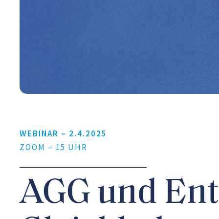
WEBINAR –
2.4.2025
ZOOM – 15 UHR
AGG und Ent