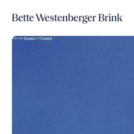
Foto von
freepik
auf
Freepik