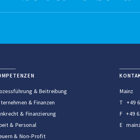
OMPETENZEN
KONTA
ozessführung & Beitreibung
Mainz
ternehmen & Finanzen
T
+49 6
nkrecht & Finanzierung
F
+49 6
beit & Personal
E
mainz
euern & Non-Profit