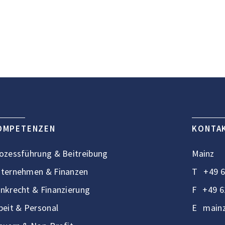
OMPETENZEN
KONTA
ozessführung & Beitreibung
Mainz
ternehmen & Finanzen
T
+49 6
nkrecht & Finanzierung
F
+49 6
beit & Personal
E
mainz