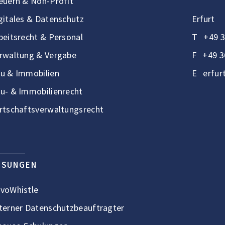
euern & Non-Profit
gitales & Datenschutz
Erfurt
beitsrecht & Personal
T
+49 3
rwaltung & Vergabe
F
+49 3
u & Immobilien
E
erfur
u- & Immobilienrecht
rtschaftsverwaltungsrecht
ÖSUNGEN
voWhistle
terner Datenschutzbeauftragter