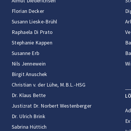
Almut Diederichsen
St
Florian Decker
Di
Susann Lieske-Brühl
Ar
Raphaela Di Prato
Ve
Stephanie Kappen
Ba
Susanne Erb
Ba
Nils Jennewein
Wi
Birgit Anuschek
Christian v. der Lühe, M.B.L.-HSG
Dr. Klaus Bette
L
Justizrat Dr. Norbert Westenberger
Ad
Dr. Ulrich Brink
Ex
Sabrina Hüttich