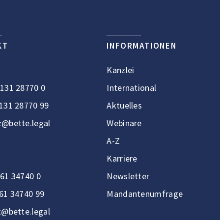
KT
INFORMATIONEN
Kanzlei
131 28770 0
International
131 28770 99
Aktuelles
@bette.legal
Webinare
A-Z
Karriere
61 34740 0
Newsletter
61 34740 99
Mandantenumfrage
t@bette.legal