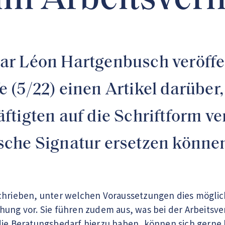
im Arbeitsverh
r Léon Hartgenbusch veröffe
(5/22) einen Artikel darüber
tigten auf die Schriftform ve
nische Signatur ersetzen könne
hrieben, unter welchen Voraussetzungen dies möglich i
hung vor. Sie führen zudem aus, was bei der Arbeitsv
die Beratungsbedarf hierzu haben, können sich gerne 