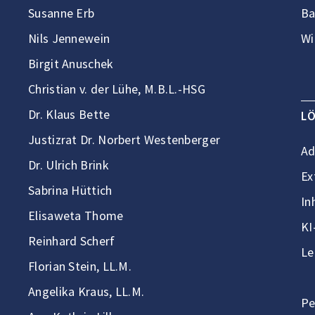
Susanne Erb
Ba
Nils Jennewein
Wi
Birgit Anuschek
Christian v. der Lühe, M.B.L.-HSG
Dr. Klaus Bette
L
Justizrat Dr. Norbert Westenberger
Ad
Dr. Ulrich Brink
Ex
Sabrina Hüttich
In
Elisaweta Thome
KI
Reinhard Scherf
Le
Florian Stein, LL.M.
Angelika Kraus, LL.M.
Pe