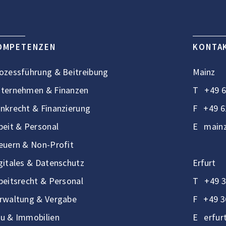
OMPETENZEN
KONTA
ozessführung & Beitreibung
Mainz
ternehmen & Finanzen
T
+49 6
nkrecht & Finanzierung
F
+49 6
beit & Personal
E
mainz
euern & Non-Profit
gitales & Datenschutz
Erfurt
beitsrecht & Personal
T
+49 3
rwaltung & Vergabe
F
+49 3
u & Immobilien
E
erfur