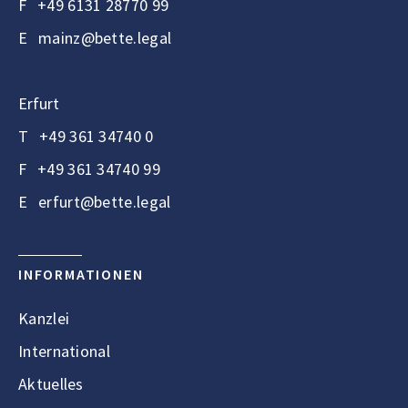
F
+49 6131 28770 99
E
mainz@bette.legal
Erfurt
T
+49 361 34740 0
F
+49 361 34740 99
E
erfurt@bette.legal
INFORMATIONEN
Kanzlei
International
Aktuelles