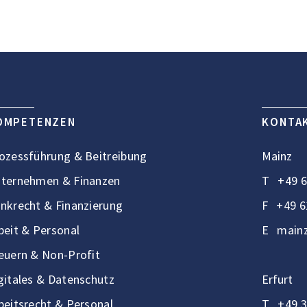
OMPETENZEN
KONTA
ozessführung & Beitreibung
Mainz
ternehmen & Finanzen
T
+49 6
nkrecht & Finanzierung
F
+49 6
beit & Personal
E
mainz
euern & Non-Profit
gitales & Datenschutz
Erfurt
beitsrecht & Personal
T
+49 3