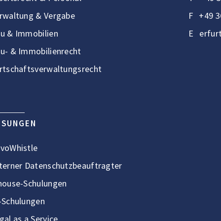
rwaltung & Vergabe
F
+49 3
u & Immobilien
E
erfur
u- & Immobilienrecht
rtschaftsverwaltungsrecht
ÖSUNGEN
voWhistle
terner Datenschutzbeauftragter
house-Schulungen
-Schulungen
gal as a Service