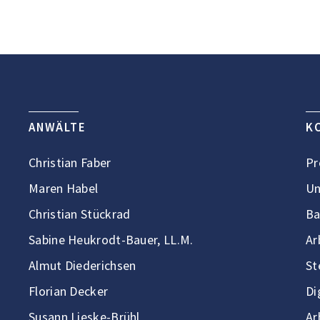
ANWÄLTE
K
Christian Faber
Pr
Maren Habel
Un
Christian Stückrad
Ba
Sabine Heukrodt-Bauer, LL.M.
Ar
Almut Diederichsen
St
Florian Decker
Di
Susann Lieske-Brühl
Ar