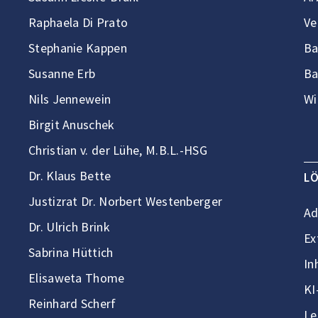
Raphaela Di Prato
Ve
Stephanie Kappen
Ba
Susanne Erb
Ba
Nils Jennewein
Wi
Birgit Anuschek
Christian v. der Lühe, M.B.L.-HSG
Dr. Klaus Bette
L
Justizrat Dr. Norbert Westenberger
Ad
Dr. Ulrich Brink
Ex
Sabrina Hüttich
In
Elisaweta Thome
KI
Reinhard Scherf
Le