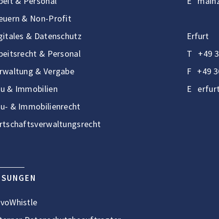
beit & Personal
E
mainz
euern & Non-Profit
gitales & Datenschutz
Erfurt
beitsrecht & Personal
T
+49 3
rwaltung & Vergabe
F
+49 3
u & Immobilien
E
erfur
u- & Immobilienrecht
rtschaftsverwaltungsrecht
ÖSUNGEN
voWhistle