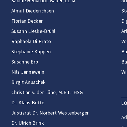
Sabine Heukrodt-Bauer, LL.M.
Ar
Almut Diederichsen
St
Florian Decker
Di
Susann Lieske-Brühl
Ar
Raphaela Di Prato
Ve
Stephanie Kappen
Ba
Susanne Erb
Ba
Nils Jennewein
Wi
Birgit Anuschek
Christian v. der Lühe, M.B.L.-HSG
Dr. Klaus Bette
L
Justizrat Dr. Norbert Westenberger
Ad
Dr. Ulrich Brink