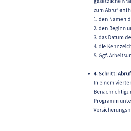
gesetzliche Kra
zum Abruf enthäl
1. den Namen d
2. den Beginn u
3. das Datum de
4. die Kennzeic
5. Ggf. Arbeitsu
4. Schritt: Abru
In einem vierte
Benachrichtigun
Programm unter
Versicherungsn