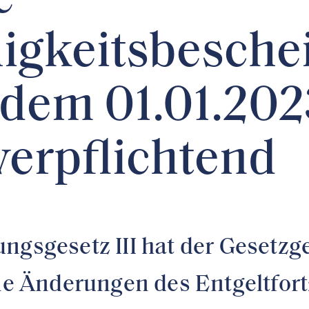
e
igkeitsbesche
t dem 01.01.202
verpflichtend
ungsgesetz III hat der Geset
ene Änderungen des Entgeltfo