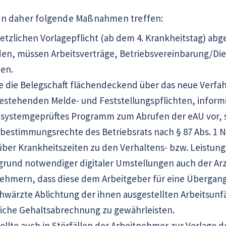
n daher folgende Maßnahmen treffen:
setzlichen Vorlagepflicht (ab dem 4. Krankheitstag) ab
den, müssen Arbeitsverträge, Betriebsvereinbarung/Di
en.
e die Belegschaft flächendeckend über das neue Verf
estehenden Melde- und Feststellungspflichten, inform
 systemgeprüftes Programm zum Abrufen der eAU vor, s
bestimmungsrechte des Betriebsrats nach § 87 Abs. 1 N
ber Krankheitszeiten zu den Verhaltens- bzw. Leistun
grund notwendiger digitaler Umstellungen auch der Arz
ehmern, dass diese dem Arbeitgeber für eine Übergangs
hwärzte Ablichtung der ihnen ausgestellten Arbeitsunf
rliche Gehaltsabrechnung zu gewährleisten
.
llte auch in Störfällen der Arbeitnehmer zur Vorlage 