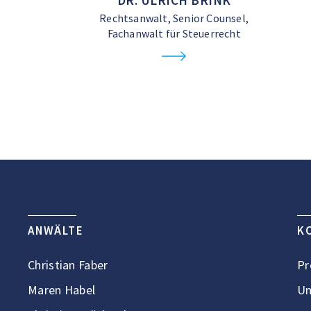
DR. ULRICH BRINK
Rechtsanwalt, Senior Counsel,
Fachanwalt für Steuerrecht
ANWÄLTE
K
Christian Faber
Pr
Maren Habel
Un