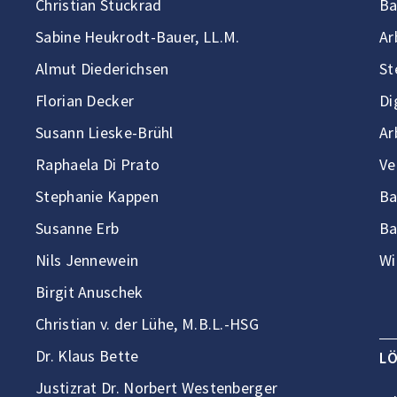
Christian Stückrad
Ba
Sabine Heukrodt-Bauer, LL.M.
Ar
Almut Diederichsen
St
Florian Decker
Di
Susann Lieske-Brühl
Ar
Raphaela Di Prato
Ve
Stephanie Kappen
Ba
Susanne Erb
Ba
Nils Jennewein
Wi
Birgit Anuschek
Christian v. der Lühe, M.B.L.-HSG
Dr. Klaus Bette
L
Justizrat Dr. Norbert Westenberger