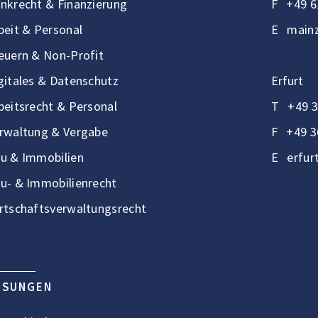
nkrecht & Finanzierung
F
+49 6
beit & Personal
E
mainz
euern & Non-Profit
gitales & Datenschutz
Erfurt
beitsrecht & Personal
T
+49 3
rwaltung & Vergabe
F
+49 3
u & Immobilien
E
erfur
u- & Immobilienrecht
rtschaftsverwaltungsrecht
ÖSUNGEN