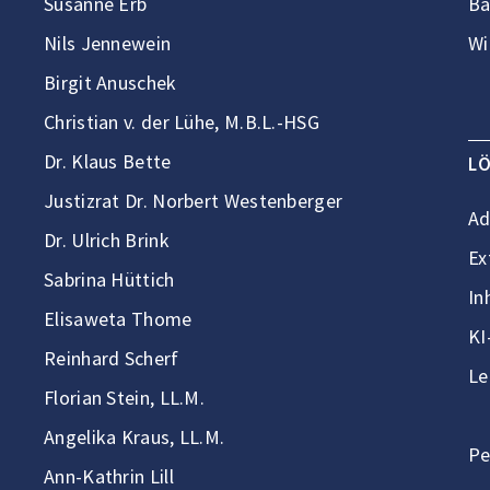
Susanne Erb
Ba
Nils Jennewein
Wi
Birgit Anuschek
Christian v. der Lühe, M.B.L.-HSG
Dr. Klaus Bette
L
Justizrat Dr. Norbert Westenberger
Ad
Dr. Ulrich Brink
Ex
Sabrina Hüttich
In
Elisaweta Thome
KI
Reinhard Scherf
Le
Florian Stein, LL.M.
Angelika Kraus, LL.M.
Pe
Ann-Kathrin Lill