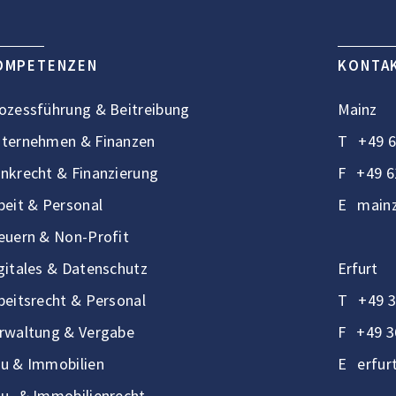
OMPETENZEN
KONTA
ozessführung & Beitreibung
Mainz
ternehmen & Finanzen
T
+49 6
nkrecht & Finanzierung
F
+49 6
beit & Personal
E
mainz
euern & Non-Profit
gitales & Datenschutz
Erfurt
beitsrecht & Personal
T
+49 3
rwaltung & Vergabe
F
+49 3
u & Immobilien
E
erfur
u- & Immobilienrecht