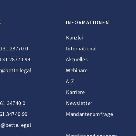
KT
INFORMATIONEN
Kanzlei
131 28770 0
International
131 28770 99
Aktuelles
@bette.legal
Webinare
A-Z
Karriere
61 34740 0
Newsletter
61 34740 99
Mandantenumfrage
t@bette.legal
Mandatsbedingungen