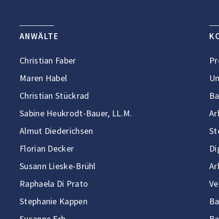
ANWÄLTE
K
Christian Faber
Pr
Maren Habel
Un
Christian Stückrad
Ba
Sabine Heukrodt-Bauer, LL.M.
Ar
Almut Diederichsen
St
Florian Decker
Di
Susann Lieske-Brühl
Ar
Raphaela Di Prato
Ve
Stephanie Kappen
Ba
Susanne Erb
Ba