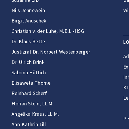
Nils Jennewein
Wi
Birgit Anuschek
Christian v. der Lühe, M.B.L.-HSG
Dr. Klaus Bette
L
Justizrat Dr. Norbert Westenberger
Ad
Dr. Ulrich Brink
Ex
Sabrina Hüttich
In
Elisaweta Thome
KI
Reinhard Scherf
Le
Florian Stein, LL.M.
Angelika Kraus, LL.M.
Pe
Ann-Kathrin Lill