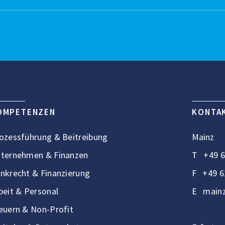
OMPETENZEN
KONTA
ozessführung & Beitreibung
Mainz
ternehmen & Finanzen
T
+49 6
nkrecht & Finanzierung
F
+49 6
beit & Personal
E
mainz
euern & Non-Profit