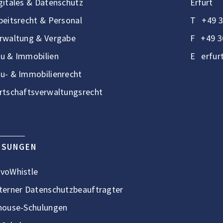
gitales & Datenschutz
Erfurt
beitsrecht & Personal
T
+49 3
rwaltung & Vergabe
F
+49 3
u & Immobilien
E
erfur
u- & Immobilienrecht
rtschaftsverwaltungsrecht
ÖSUNGEN
voWhistle
terner Datenschutzbeauftragter
house-Schulungen