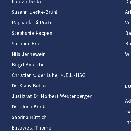
Florian Decker
Di
Susann Lieske-Brühl
Ar
Raphaela Di Prato
Ve
Stephanie Kappen
Ba
Susanne Erb
Ba
Nils Jennewein
Wi
Birgit Anuschek
Christian v. der Lühe, M.B.L.-HSG
Dr. Klaus Bette
L
Justizrat Dr. Norbert Westenberger
Ad
Dr. Ulrich Brink
Ex
Sabrina Hüttich
In
Elisaweta Thome